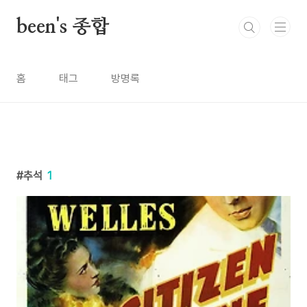
본문 바로가기
been's 종합
홈
태그
방명록
추석
1