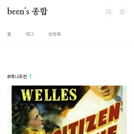
본문 바로가기
been's 종합
홈
태그
방명록
애니추천
1